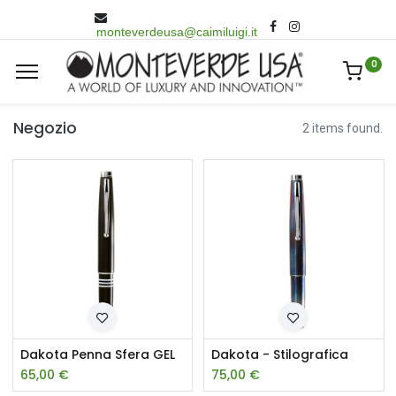
monteverdeusa@caimiluigi.it
0
Negozio
2 items found.
Dakota Penna Sfera GEL
Dakota - Stilografica
65,00
€
75,00
€