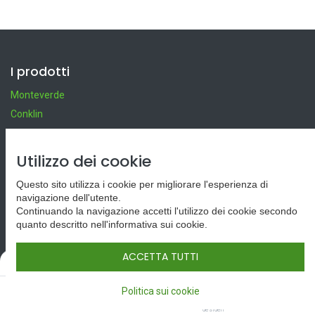
I prodotti
Monteverde
Conklin
Refill
Inchiostri
Utilizzo dei cookie
Questo sito utilizza i cookie per migliorare l'esperienza di
Servizi
navigazione dell'utente.
Continuando la navigazione accetti l'utilizzo dei cookie secondo
Chi siamo
quanto descritto nell'informativa sui cookie.
Condizioni generali di vendita
Reso merce e diritto di recesso
ACCETTA TUTTI
Filters
Predefinito
Spedizione e costi
0
Politica sui cookie
Home
Cerca
Lista dei
Conto
desideri