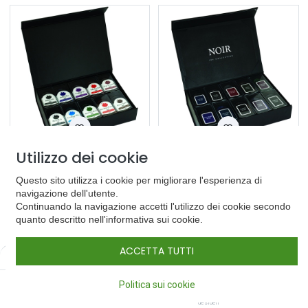
Utilizzo dei cookie
Core Ink Set
Noir Ink Set
100,00
€
100,00
€
Questo sito utilizza i cookie per migliorare l'esperienza di
navigazione dell'utente.
Continuando la navigazione accetti l'utilizzo dei cookie secondo
quanto descritto nell'informativa sui cookie.
ACCETTA TUTTI
Filters
Predefinito
0
Politica sui cookie
Home
Cerca
Lista dei
Conto
desideri