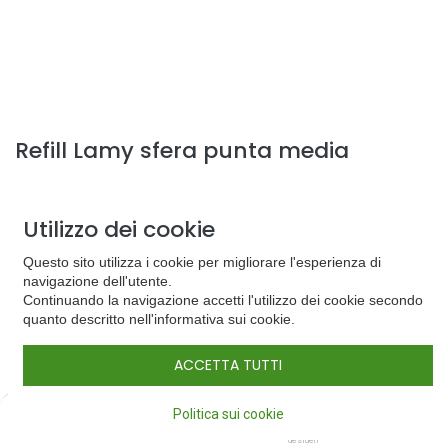
Refill Lamy sfera punta media
Il Soft Roll Monteverde USA offre una tecnologia innovativa per
una scrittura molto scorrevole. Con inchiostro a bassa viscosità,
Utilizzo dei cookie
fusto nichelato e punta svizzera
I refill Monteverde USA Soft Roll trasformano ogni penna a sfera
Questo sito utilizza i cookie per migliorare l'esperienza di
in eccezionale strumento di scrittura. Sono stati applicati gli ultimi
navigazione dell'utente.
ritrovati tecnologici per garantire la scrittura più confortevole mai
Continuando la navigazione accetti l'utilizzo dei cookie secondo
sperimentata.
quanto descritto nell'informativa sui cookie.
Inchiostri scorrevoli e a bassa viscosità in una gamma di vibranti
colori, per un'esperienza di scrittura senza precedenti. Confezione
da 2 refill per penne a sfera Lamy punta media
ACCETTA TUTTI
10,00
€
0
Politica sui cookie
Home
Cerca
Lista dei
Conto
desideri