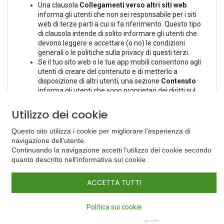
Una clausola
Collegamenti verso altri siti web
informa gli utenti che non sei responsabile per i siti
web di terze parti a cui si fa riferimento. Questo tipo
di clausola intende di solito informare gli utenti che
devono leggere e accettare (o no) le condizioni
generali o le politiche sulla privacy di questi terzi.
Se il tuo sito web o le tue app mobili consentono agli
utenti di creare del contenuto e di metterlo a
disposizione di altri utenti, una sezione
Contenuto
informa gli utenti che sono proprietari dei diritti sul
contenuto che hanno creato.
La clausola “Contenuto” indica di solito che gli utenti
Utilizzo dei cookie
devono dare allo sviluppatore del sito web o delle app
mobili una licenza in modo da poter condividere
Questo sito utilizza i cookie per migliorare l'esperienza di
questo contenuto sul tuo sito web / le tue app mobili
navigazione dell'utente.
e renderlo disponibile per altri utenti.
Continuando la navigazione accetti l'utilizzo dei cookie secondo
Poiché il contenuto creato dagli utenti può essere
quanto descritto nell'informativa sui cookie.
visualizzato da altri utenti, una clausola di notifica
DMCA (o violazione del diritto d'autore) può essere
ACCETTA TUTTI
utile per informare gli utenti e i titolari dei diritti
d'autore che qualsiasi contenuto che risulta essere
0
una violazione del diritto d'autore sarà oggetto di una
Politica sui cookie
notifica di ritiro a norma del DMCA e sarai costretto a
Home
Cerca
Lista dei
Conto
desideri
cancellare il sudetto contenuto.