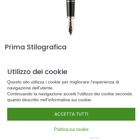
Prima Stilografica
La collezione Prima™ è prodotta artigianalmente con resine
acriliche di origine europea. Adornata con finiture lucide cromate,
Utilizzo dei cookie
la sua forma elegante ed ergonomica è concepita per coloro che
apprezzano il piacere e l’arte di scrivere o per chi desidera ricevere
Questo sito utilizza i cookie per migliorare l'esperienza di
o fare un gradito regalo che duri nel tempo.
navigazione dell'utente.
Penna stilografica con pennino medio
Continuando la navigazione accetti l'utilizzo dei cookie secondo
quanto descritto nell'informativa sui cookie.
90,00
€
ACCETTA TUTTI
Colore
0
Politica sui cookie
Home
Cerca
Lista dei
Conto
desideri