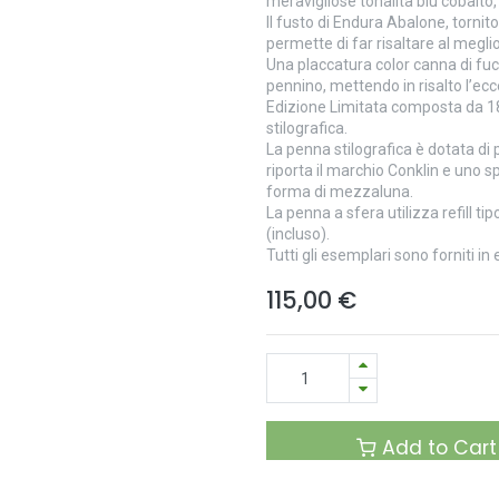
meravigliose tonalità blu cobalto
Il fusto di Endura Abalone, tornit
permette di far risaltare al megli
Una placcatura color canna di fucil
pennino, mettendo in risalto l’e
Edizione Limitata composta da 189
stilografica.
La penna stilografica è dotata di 
riporta il marchio Conklin e uno sp
forma di mezzaluna.
La penna a sfera utilizza refill tipo
(incluso).
Tutti gli esemplari sono forniti in
115,00
€
Add to Cart