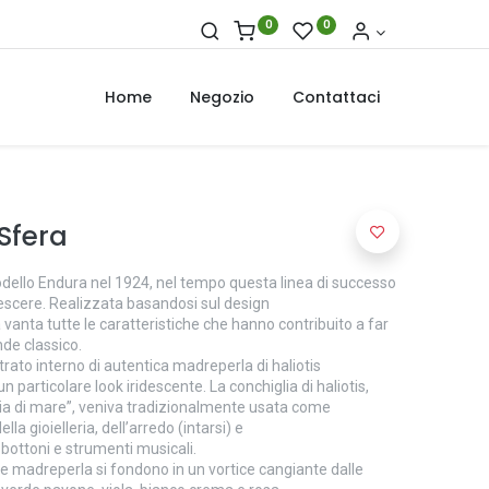
0
0
Home
Negozio
Contattaci
Sfera
dello Endura nel 1924, nel tempo questa linea di successo
escere. Realizzata basandosi sul design
 vanta tutte le caratteristiche che hanno contribuito a far
de classico.
rato interno di autentica madreperla di haliotis
 particolare look iridescente. La conchiglia di haliotis,
 di mare”, veniva tradizionalmente usata come
a gioielleria, dell’arredo (intarsi) e
i bottoni e strumenti musicali.
lare madreperla si fondono in un vortice cangiante dalle