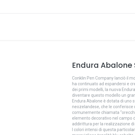
Endura Abalone 
Conklin Pen Company lanciò il mo
ha continuato ad espandersi e cr
dei primi modelli, la nuova Endura
diventare questo modello un gran
Endura Abalone è dotata di uno st
neozelandese, che le conferisce un
comunemente chiamata “orecchia
elemento decorativo nel campo dell
addirittura per la realizzazione d
I colori intensi di questa partico