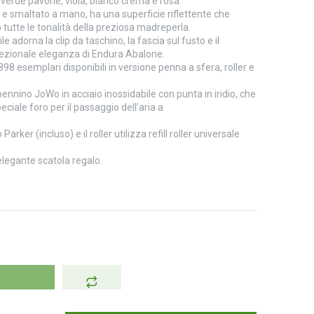
, verde pavone, viola, bianco crema e rosa.
o e smaltato a mano, ha una superficie riflettente che
o tutte le tonalità della preziosa madreperla.
e adorna la clip da taschino, la fascia sul fusto e il
ccezionale eleganza di Endura Abalone.
8 esemplari disponibili in versione penna a sfera, roller e
pennino JoWo in acciaio inossidabile con punta in iridio, che
eciale foro per il passaggio dell’aria a
 Parker (incluso) e il roller utilizza refill roller universale
 elegante scatola regalo.