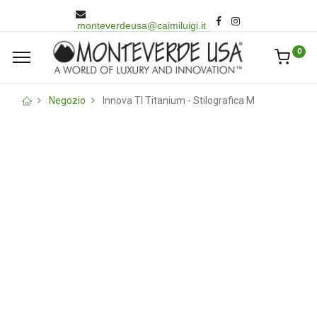
monteverdeusa@caimiluigi.it
0
Negozio
Innova TI Titanium - Stilografica M