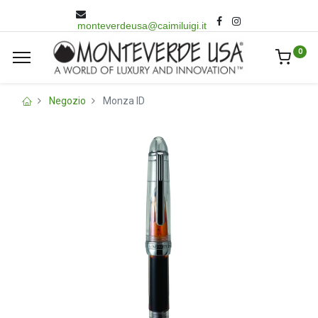
monteverdeusa@caimiluigi.it
0
Negozio
Monza ID