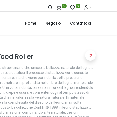
0
0
Home
Negozio
Contattaci
Wood Roller
le straordinario che unisce la bellezza naturale del legno a
e resa estetica. Il processo di stabilizzazione consiste
n una resina che viene poi indurita sotto pressione.
 penetrare in profondità nelle fibre del legno, riempiendo
o. Una volta indurita, la resina rinforza il legno, rendendolo
ni, crepe e usura, e consentendogli al tempo stesso di
a che ne valorizza la venatura naturale. Il materiale
le e la complessità del disegno del legno, ma risulta
robusto. La collezione Conklin® 1898 in legno stabilizzato
asformazione, combinando arte naturale, design