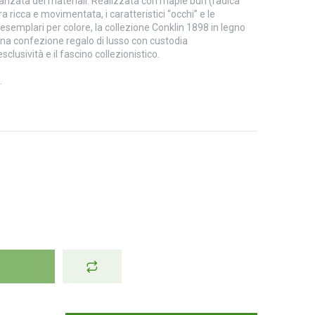
vanzata dei materiali. Realizzata con maple burl (radica
a ricca e movimentata, i caratteristici “occhi” e le
8 esemplari per colore, la collezione Conklin 1898 in legno
una confezione regalo di lusso con custodia
sclusività e il fascino collezionistico.
.