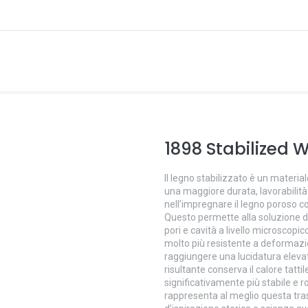
1898 Stabilized 
Il legno stabilizzato è un materia
una maggiore durata, lavorabilità 
nell’impregnare il legno poroso co
Questo permette alla soluzione di
pori e cavità a livello microscopic
molto più resistente a deformazio
raggiungere una lucidatura elevat
risultante conserva il calore tatti
significativamente più stabile e 
rappresenta al meglio questa tr