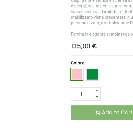
d’ispirazione storica e scienza a
d’acero), scelto per la sua venatur
variazioni tonali. Limitata a 1.89
stabilizzato viene presentata in 
personalizzata, a sottolinearne l’e
Fornita in elegante scatola regalo
135,00
€
Colore
Add to Cart
Temporaneamente esaurito