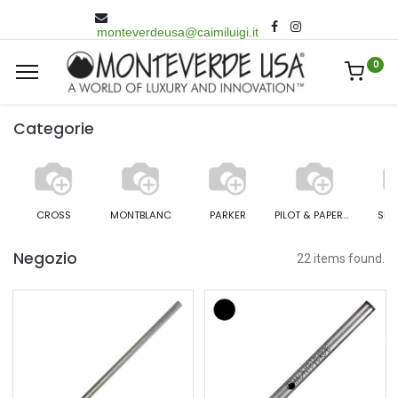
monteverdeusa@caimiluigi.it
0
Categorie
CROSS
MONTBLANC
PARKER
PILOT & PAPERMATE
SHE
Negozio
22 items found.