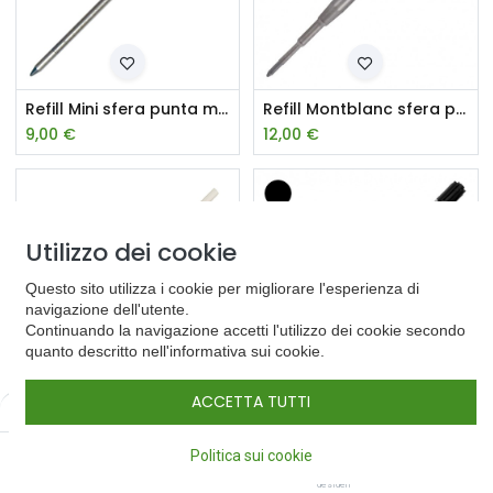
Refill Mini sfera punta media
Refill Montblanc sfera punta media
9,00
€
12,00
€
Utilizzo dei cookie
Questo sito utilizza i cookie per migliorare l'esperienza di
navigazione dell'utente.
Continuando la navigazione accetti l'utilizzo dei cookie secondo
quanto descritto nell'informativa sui cookie.
ACCETTA TUTTI
Filters
Predefinito
Refill Pilot punta media
Refill Parker sfera punta media
5,00
€
8,00
€
0
Politica sui cookie
Home
Cerca
Lista dei
Conto
desideri