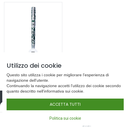
Utilizzo dei cookie
Endura Deco Crest Roller
115,00
€
Questo sito utilizza i cookie per migliorare l'esperienza di
navigazione dell'utente.
Continuando la navigazione accetti l'utilizzo dei cookie secondo
quanto descritto nell'informativa sui cookie.
ACCETTA TUTTI
Filters
Predefinito
I prodotti
0
Monteverde
Politica sui cookie
Home
Cerca
Lista dei
Conto
Conklin
desideri