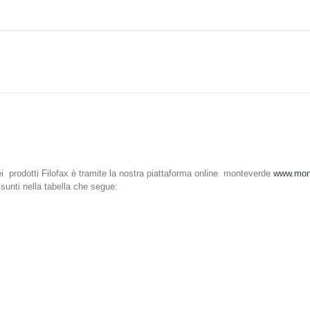
dei prodotti Filofax è tramite la nostra piattaforma online monteverde
www.mont
ssunti nella tabella che segue: