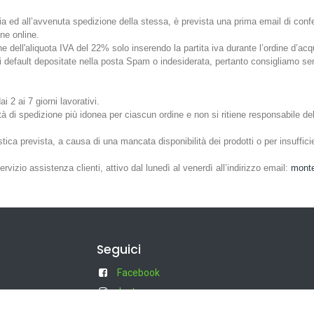
ia ed all’avvenuta spedizione della stessa, è prevista una prima email di conf
ne online.
e dell'aliquota IVA del 22% solo inserendo la partita iva durante l’ordine d’acq
fault depositate nella posta Spam o indesiderata, pertanto consigliamo sempre
 2 ai 7 giorni lavorativi.
ità di spedizione più idonea per ciascun ordine e non si ritiene responsabile dell
tica prevista, a causa di una mancata disponibilità dei prodotti o per insufficie
rvizio assistenza clienti, attivo dal lunedì al venerdì all’indirizzo email:
monte
Seguici
Facebook
Instagram