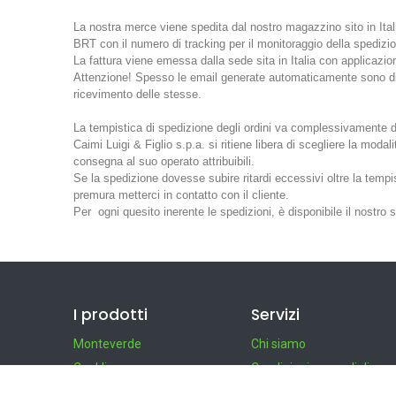
La nostra merce viene spedita dal nostro magazzino sito in Ital
BRT con il numero di tracking per il monitoraggio della spedizio
La fattura viene emessa dalla sede sita in Italia con applicazion
Attenzione! Spesso le email generate automaticamente sono di de
ricevimento delle stesse.
La tempistica di spedizione degli ordini va complessivamente dai
Caimi Luigi & Figlio s.p.a. si ritiene libera di scegliere la modal
consegna al suo operato attribuibili.
Se la spedizione dovesse subire ritardi eccessivi oltre la tempis
premura metterci in contatto con il cliente.
Per ogni quesito inerente le spedizioni, è disponibile il nostro se
I prodotti
Servizi
Monteverde
Chi siamo
Conklin
Condizioni generali di
vendita
Refill