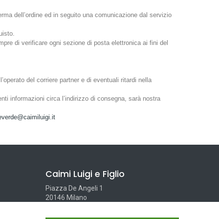
erma dell’ordine ed in seguito una comunicazione dal servizio
uisto.
 di verificare ogni sezione di posta elettronica ai fini del
’operato del corriere partner e di eventuali ritardi nella
nti informazioni circa l’indirizzo di consegna, sarà nostra
verde@caimiluigi.it
Caimi Luigi e Figlio
Piazza De Angeli 1
20146 Milano
P.iva IT00840860159