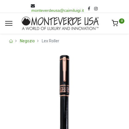
monteverdeusa@caimiluigi.it
0
Negozio
Lex Roller