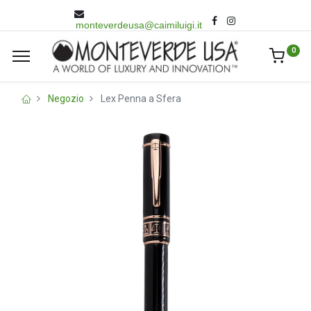
monteverdeusa@caimiluigi.it
0
Negozio
Lex Penna a Sfera